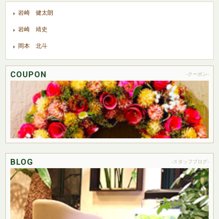
岩崎 健太朗
岩崎 靖史
岡本 北斗
COUPON
-クーポン-
BLOG
-スタッフブログ-