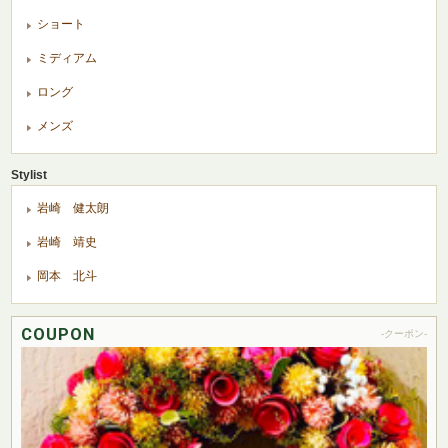
ショート
ミディアム
ロング
メンズ
Stylist
岩崎 健太朗
岩崎 靖史
岡本 北斗
COUPON
-クーポン-