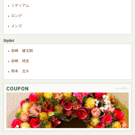
ミディアム
ロング
メンズ
Stylist
岩崎 健太朗
岩崎 靖史
岡本 北斗
COUPON
-クーポン-