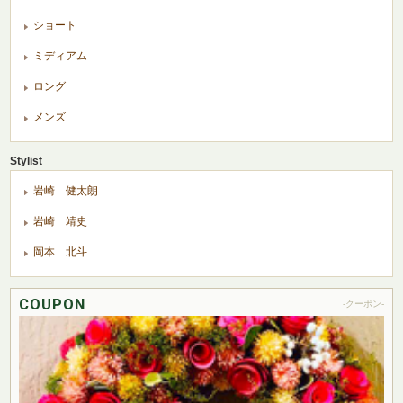
ショート
ミディアム
ロング
メンズ
Stylist
岩崎 健太朗
岩崎 靖史
岡本 北斗
COUPON
-クーポン-