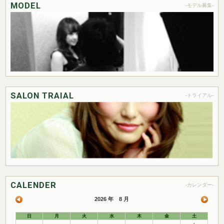
MODEL
-モデル募集-
SALON TRAIAL
-トライアル-
CALENDER
-カレンダー-
2026 年 8 月
日
月
火
水
木
金
土