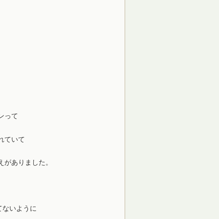
ンって
れていて
えがありました。
てないように