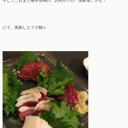
そしてこれまた毎年恒例の、お向かいの「加夢居」さん！
にて、馬刺しとフグ鍋☆