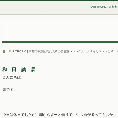
HAIR TROPIC | 
HAIR TROPIC | 京都市中京区烏丸六角の美容室
>
レングス
>
スタイリスト
>
岩崎 
和 田 誠 展
こんにちは。
弟です。
今日は休日でしたが、朝からずーと曇りで、いつ雨が降ってもおかし