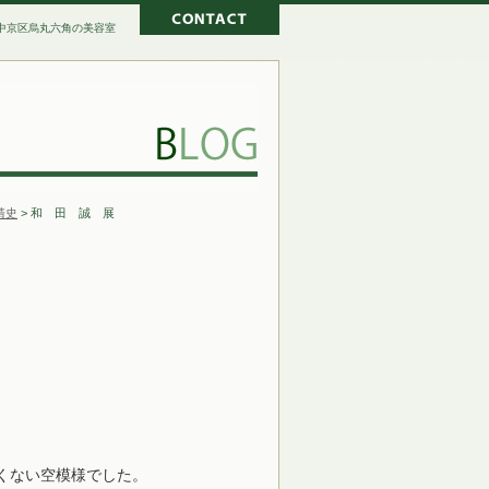
京都市中京区烏丸六角の美容室
和 田 誠 展
靖史
> 和 田 誠 展
くない空模様でした。