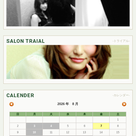
SALON TRAIAL
-トライアル-
CALENDER
-カレンダー-
2026 年 8 月
日
月
火
水
木
金
土
1
2
3
4
5
6
7
8
9
10
11
12
13
14
15